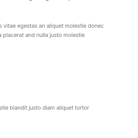
s vitae egestas an aliquet molestie donec
placerat and nulla justo molestie
ie blandit justo diam aliquet tortor