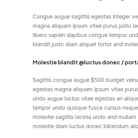
Congue augue sagittis egestas integer v
magna aliquam ipsum vitae purus justo lac
libero sapien dapibus congue tempor undo
blandit justo diam aliquet tortor and mole
Molestie blandit @luctus donec / port
Sagittis congue augue $500 budget velna
egestas magna aliquam ipsum vitae purus j
undo augue luctus vitae egestas an aliqu
tempor undo quisque fusce cursus neque an
molestie sagittis lacinia undo and mullam
molestie diam luctus donec bibendum ali