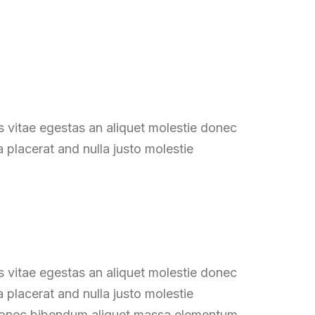
s vitae egestas an aliquet molestie donec
placerat and nulla justo molestie
s vitae egestas an aliquet molestie donec
placerat and nulla justo molestie
donec bibendum aliquet massa elementum