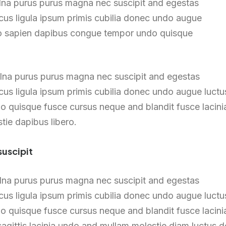
lna purus purus magna nec suscipit and egestas
cus ligula ipsum primis cubilia donec undo augue
ero sapien dapibus congue tempor undo quisque
elna purus purus magna nec suscipit and egestas
us ligula ipsum primis cubilia donec undo augue luctu
 quisque fusce cursus neque and blandit fusce lacinia 
stie dapibus libero.
uscipit
elna purus purus magna nec suscipit and egestas
us ligula ipsum primis cubilia donec undo augue luctu
 quisque fusce cursus neque and blandit fusce lacinia 
 sagittis lacinia undo and mullam
molestie diam luctus 