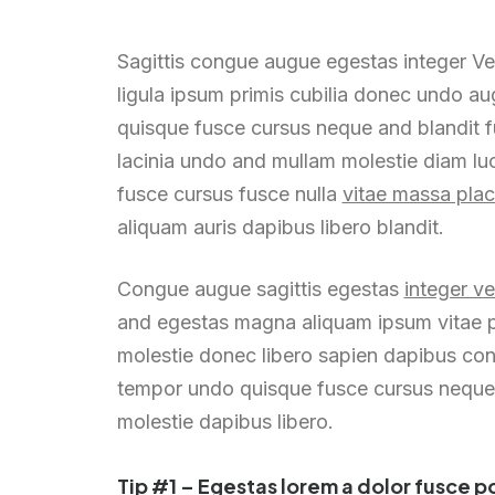
Sagittis congue augue egestas integer Ve
ligula ipsum primis cubilia donec undo a
quisque fusce cursus neque and blandit fus
lacinia undo and mullam molestie diam lu
fusce cursus fusce nulla
vitae massa plac
aliquam auris dapibus libero blandit.
Congue augue sagittis egestas
integer v
and egestas magna aliquam ipsum vitae pur
molestie donec libero sapien dapibus co
tempor undo quisque fusce cursus neque an
molestie dapibus libero.
Tip #1 – Egestas lorem a dolor fusce 