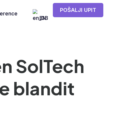
POŠALJI UPIT
erence
EN
en SolTech
e blandit