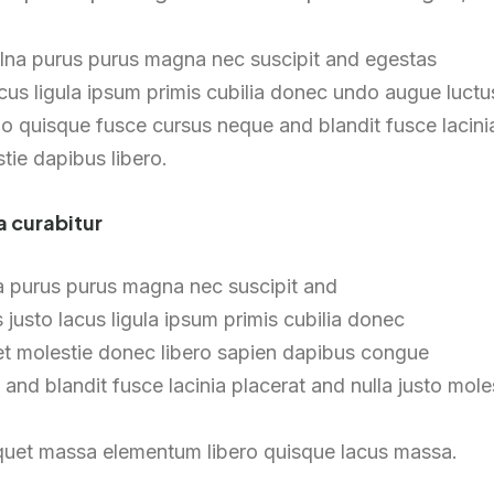
elna purus purus magna nec suscipit and egestas
us ligula ipsum primis cubilia donec undo augue luctu
 quisque fusce cursus neque and blandit fusce lacinia 
stie dapibus libero.
a curabitur
 purus purus magna nec suscipit and
usto lacus ligula ipsum primis cubilia donec
et molestie donec libero sapien dapibus congue
d blandit fusce lacinia placerat and nulla justo molest
quet massa elementum libero quisque lacus massa.