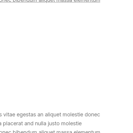
s vitae egestas an aliquet molestie donec
placerat and nulla justo molestie
s donec bibendum
aliquet massa elementum