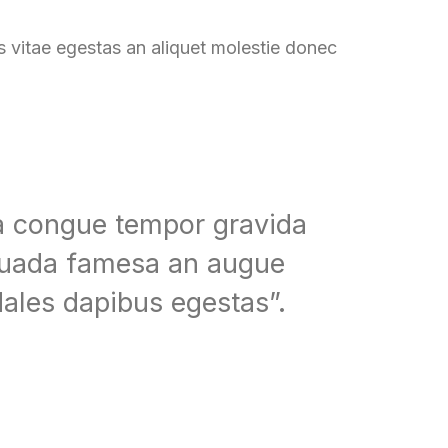
s vitae egestas an aliquet molestie donec
s a congue tempor gravida
esuada famesa an augue
dales dapibus egestas”.