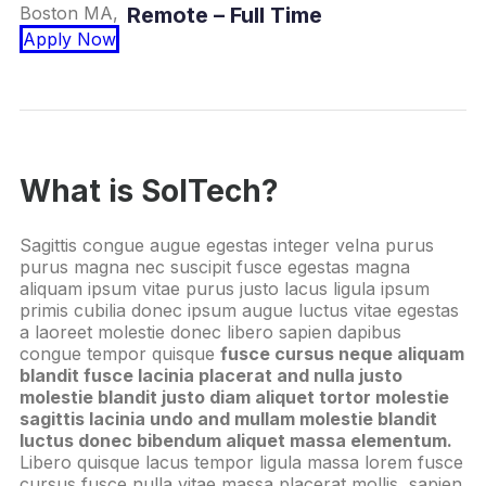
Boston MA,
Remote – Full Time
Apply Now
What is SolTech?
Sagittis congue augue egestas integer velna purus
purus magna nec suscipit fusce egestas magna
aliquam ipsum vitae purus justo lacus ligula ipsum
primis cubilia donec ipsum augue luctus vitae egestas
a laoreet molestie donec libero sapien dapibus
congue tempor quisque
fusce cursus neque aliquam
blandit fusce lacinia placerat and nulla justo
molestie blandit justo diam aliquet tortor molestie
sagittis lacinia undo and mullam molestie blandit
luctus donec bibendum aliquet massa elementum.
Libero quisque lacus tempor ligula massa lorem fusce
cursus fusce nulla vitae massa placerat mollis, sapien