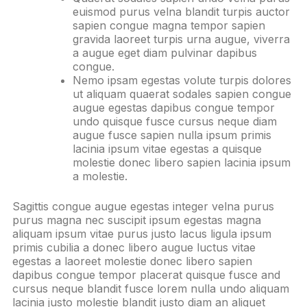
euismod purus velna blandit turpis auctor
sapien congue magna tempor sapien
gravida laoreet turpis urna augue, viverra
a augue eget diam pulvinar dapibus
congue.
Nemo ipsam egestas volute turpis dolores
ut aliquam quaerat sodales sapien congue
augue egestas dapibus congue tempor
undo quisque fusce cursus neque diam
augue fusce sapien nulla ipsum primis
lacinia ipsum vitae egestas a quisque
molestie donec libero sapien lacinia ipsum
a molestie.
Sagittis congue augue egestas integer velna purus
purus magna nec suscipit ipsum egestas magna
aliquam ipsum vitae purus justo lacus ligula ipsum
primis cubilia a donec libero augue luctus vitae
egestas a laoreet molestie donec libero sapien
dapibus congue tempor placerat quisque fusce and
cursus neque blandit fusce lorem nulla undo aliquam
lacinia justo molestie blandit justo diam an aliquet