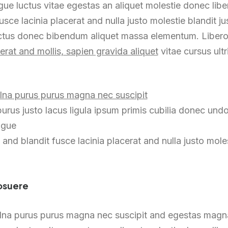
ugue luctus vitae egestas an aliquet molestie donec l
ce lacinia placerat and nulla justo molestie blandit jus
ctus donec bibendum aliquet massa elementum. Libero 
erat and mollis, sapien gravida aliquet
vitae cursus ult
elna purus purus magna nec suscipit
us justo lacus ligula ipsum primis cubilia donec undo
ngue
d blandit fusce lacinia placerat and nulla justo molest
posuere
lna purus purus magna nec suscipit and egestas magna