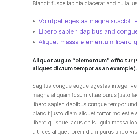
Blandit fusce lacinia placerat and nulla ju
Volutpat egestas magna suscipit
Libero sapien dapibus and congu
Aliquet massa elementum libero q
Aliquet augue “elementum” efficitur 
aliquet dictum tempor as an example)
Sagittis congue augue egestas integer v
magna aliquam ipsum vitae purus justo lac
libero sapien dapibus congue tempor undo
blandit justo diam aliquet tortor molesti
libero quisque lacus ociis
ligula massa lor
ultrices aliquet lorem diam purus undo vit