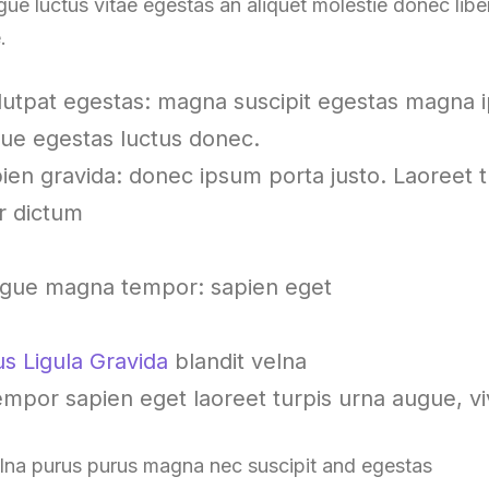
ugue luctus vitae egestas an aliquet molestie donec l
.
utpat egestas: magna suscipit egestas magna ip
ugue egestas luctus donec.
en gravida: donec ipsum porta justo. Laoreet t
r dictum
ongue magna tempor: sapien eget
s Ligula Gravida
blandit velna
mpor sapien eget laoreet turpis urna augue, v
elna purus purus magna nec suscipit and egestas