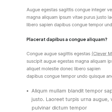
Augue egestas sagittis congue integer v
magna aliquam ipsum vitae purus justo lac
libero sapien dapibus congue tempor und
Placerat dapibus a congue aliquam?
Congue augue sagittis egestas
(Clever 
suscipit augue egestas magna aliquam ips
aliquet molestie donec libero sapien
dapibus congue tempor undo quisque and
Aliqum mullam blandit tempor sap
justo. Laoreet turpis urna augue,
pulvinar dictum tempor