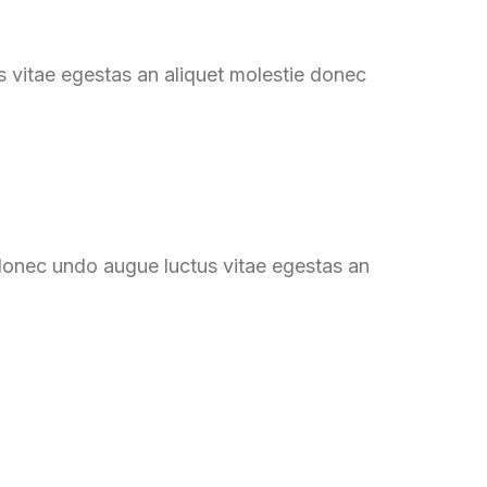
s vitae egestas an aliquet molestie donec
 donec undo augue luctus vitae egestas an