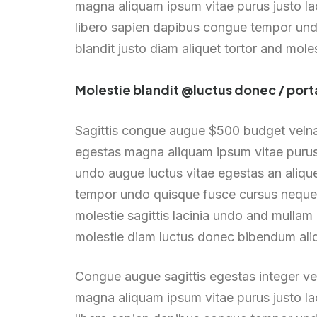
magna aliquam ipsum vitae purus justo lac
libero sapien dapibus congue tempor undo
blandit justo diam aliquet tortor and mole
Molestie blandit @luctus donec / port
Sagittis congue augue $500 budget velna
egestas magna aliquam ipsum vitae purus j
undo augue luctus vitae egestas an aliqu
tempor undo quisque fusce cursus neque an
molestie sagittis lacinia undo and mullam
molestie diam luctus donec bibendum ali
Congue augue sagittis egestas integer v
magna aliquam ipsum vitae purus justo lac