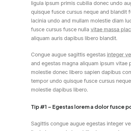
ligula ipsum primis cubilia donec undo a
quisque fusce cursus neque and blandit fus
lacinia undo and mullam molestie diam lu
fusce cursus fusce nulla
vitae massa plac
aliquam auris dapibus libero blandit.
Congue augue sagittis egestas
integer v
and egestas magna aliquam ipsum vitae pur
molestie donec libero sapien dapibus co
tempor undo quisque fusce cursus neque an
molestie dapibus libero.
Tip #1 – Egestas lorem a dolor fusce 
Sagittis congue augue egestas integer ve