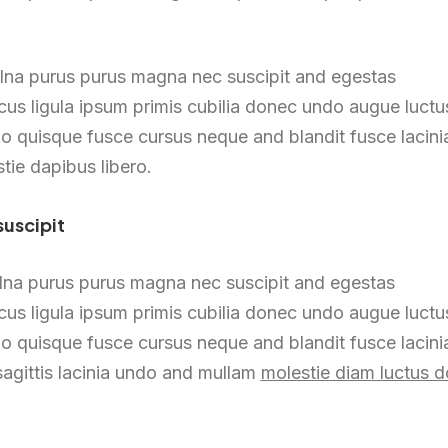
elna purus purus magna nec suscipit and egestas
us ligula ipsum primis cubilia donec undo augue luctu
 quisque fusce cursus neque and blandit fusce lacinia 
stie dapibus libero.
uscipit
elna purus purus magna nec suscipit and egestas
us ligula ipsum primis cubilia donec undo augue luctu
 quisque fusce cursus neque and blandit fusce lacinia 
 sagittis lacinia undo and mullam
molestie diam luctus 