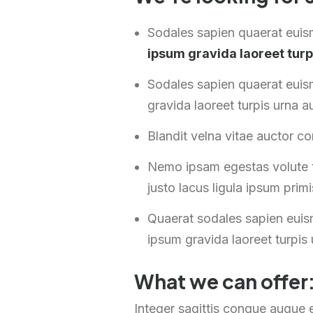
Sodales sapien quaerat eui
ipsum gravida laoreet turp
Sodales sapien quaerat euis
gravida laoreet turpis urna a
Blandit velna vitae auctor c
Nemo ipsam egestas volute t
justo lacus ligula ipsum primi
Quaerat sodales sapien euis
ipsum gravida laoreet turpis
What we can offer
Integer sagittis congue augue