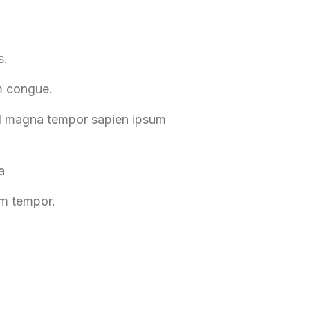
s.
m congue.
nd magna tempor sapien ipsum
a
um tempor.