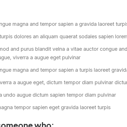
ongue magna and tempor sapien a gravida laoreet turpi
urpis dolores an aliquam quaerat sodales sapien lore
mod and purus blandit velna a vitae auctor congue a
ugue, viverra a augue eget pulvinar
ongue magna and tempor sapien a turpis laoreet gravid
iverra a augue eget, dictum tempor diam pulvinar dict
ra undo augue dictum sapien tempor diam pulvinar
agna tempor sapien eget gravida laoreet turpis
 someone who: