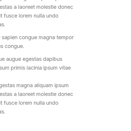
gestas a laoreet molestie donec
t fusce lorem nulla undo
as.
tor sapien congue magna tempor
us congue.
gue augue egestas dapibus
um primis lacinia ipsum vitae
 egestas magna aliquam ipsum
gestas a laoreet molestie donec
t fusce lorem nulla undo
as.