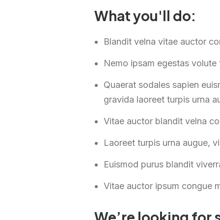
What you'll do:
Blandit velna vitae auctor c
Nemo ipsam egestas volute t
Quaerat sodales sapien euis
gravida laoreet turpis urna a
Vitae auctor blandit velna c
Laoreet turpis urna augue, v
Euismod purus blandit viver
Vitae auctor ipsum congue m
We’re looking for