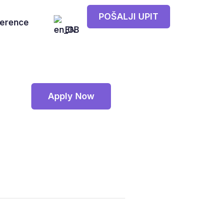
POŠALJI UPIT
erence
EN
Apply Now