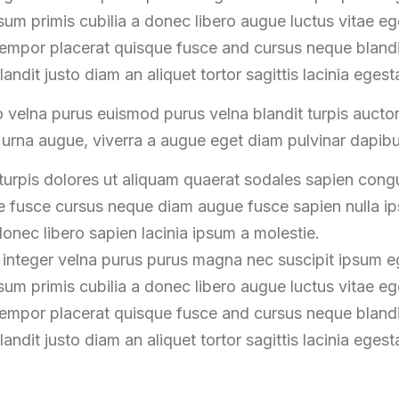
ipsum primis cubilia a donec libero augue luctus vitae e
empor placerat quisque fusce and cursus neque blandi
landit justo diam an aliquet tortor sagittis lacinia egest
 velna purus euismod purus velna blandit turpis auc
s urna augue, viverra a augue eget diam pulvinar dapib
urpis dolores ut aliquam quaerat sodales sapien con
fusce cursus neque diam augue fusce sapien nulla ips
onec libero sapien lacinia ipsum a molestie.
 integer velna purus purus magna nec suscipit ipsum
ipsum primis cubilia a donec libero augue luctus vitae e
empor placerat quisque fusce and cursus neque blandi
landit justo diam an aliquet tortor sagittis lacinia egest