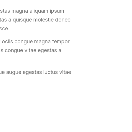
gestas magna aliquam ipsum
stas a quisque molestie donec
sce.
or ociis congue magna tempor
us congue vitae egestas a
ue augue egestas luctus vitae