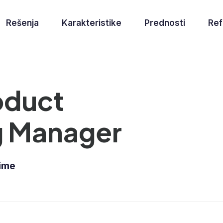
Rešenja
Karakteristike
Prednosti
Ref
oduct
g Manager
Time