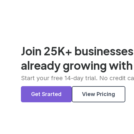
Join 25K+ businesses
already growing with
Start your free 14-day trial. No credit c
Get Srarted
View Pricing