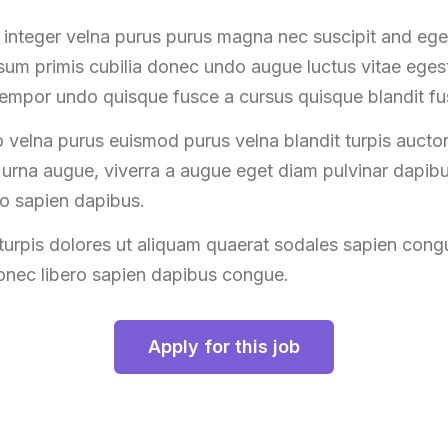
 integer velna purus purus magna nec suscipit and e
 ipsum primis cubilia donec undo augue luctus vitae ege
tempor undo quisque fusce a cursus quisque blandit fu
 velna purus euismod purus velna blandit turpis auct
s urna augue, viverra a augue eget diam pulvinar dapib
ro sapien dapibus.
urpis dolores ut aliquam quaerat sodales sapien cong
donec libero sapien dapibus congue.
Apply for this job