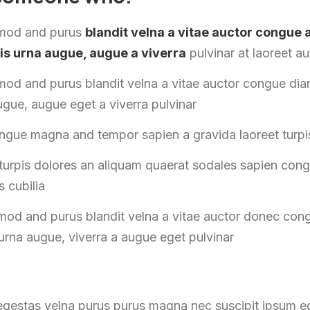
smod and purus
blandit velna a vitae auctor congu
is urna augue, augue a viverra
pulvinar at laoreet a
mod and purus blandit velna a vitae auctor congue d
ugue, augue eget a viverra pulvinar
ongue magna and tempor sapien a gravida laoreet turpi
urpis dolores an aliquam quaerat sodales sapien cong
s cubilia
mod and purus blandit velna a vitae auctor donec co
 urna augue, viverra a augue eget pulvinar
:
 egestas velna purus purus magna nec suscipit ipsum 